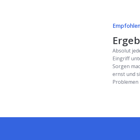
Empfohlen
Ergebn
Absolut jed
Eingriff unt
Sorgen mac
ernst und s
Problemen z