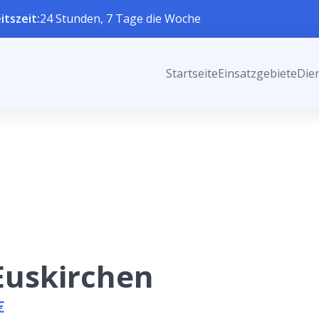
itszeit:
24 Stunden, 7 Tage die Woche
Startseite
Einsatzgebiete
Die
Euskirchen
€