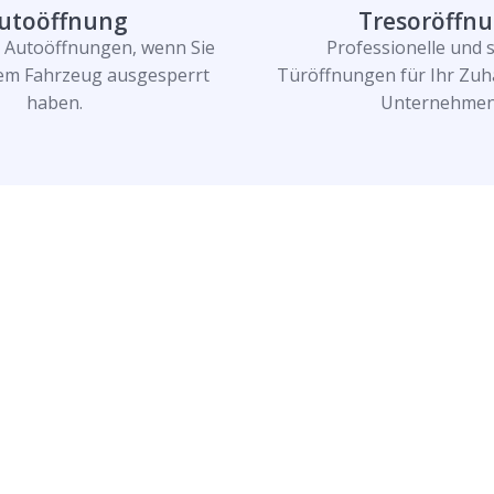
utoöffnung
Tresoröffn
e Autoöffnungen, wenn Sie
Professionelle und 
rem Fahrzeug ausgesperrt
Türöffnungen für Ihr Zuh
haben.
Unternehmen
n und lassen Sie
n!