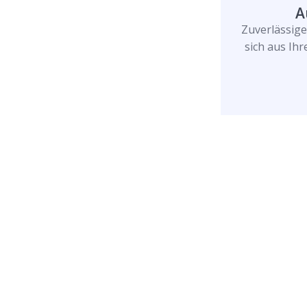
A
Zuverlässig
sich aus Ih
Rufen Sie uns jetzt a
uns Ihr Problem löse